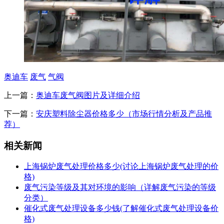
奥迪车
废气
气阀
上一篇：
奥迪车废气阀图片及详细介绍
下一篇：
安庆塑料除尘器价格多少（市场行情分析及产品推
荐）
相关新闻
上海锅炉废气处理价格多少(讨论上海锅炉废气处理的价
格)
废气污染等级及其对环境的影响（详解废气污染的等级
分类）
催化式废气处理设备多少钱(了解催化式废气处理设备价
格)