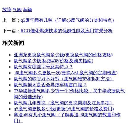
故障
气阀
车辆
上一篇：
q5废气阀有几种（详解q5废气阀的分类和特点）
下一篇：
RCO催化燃烧技术的优越性能及应用前景分析
相关新闻
亚洲龙更换废气阀多少钱(更换废气阀的价格攻略)
废气阀多少钱 标致408(价格及购买指南)
废气阀有哪些型号及其特点？
a6l废气阀多久更换一次(更换A6L废气阀的定期检查)
废气阀的软管好不好拆（废气阀维护和拆卸方法）
废气阀损坏是否会导致车辆冒白烟？
中华骏捷废气阀多少钱一个(价格比较，买中华骏捷废气
阀的最佳选择)
废气阀几年要换（废气阀的更换周期及注意事项）
q5废气阀更换多少钱(更换Q5废气阀的价格及费用)
奥迪a6l有几个废气阀（了解奥迪a6l废气阀的数量和作
用）