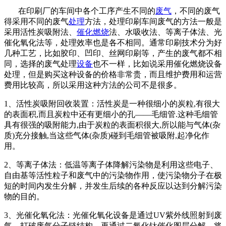
在印刷厂的车间中各个工序产生不同的
废气
，不同的废气
得采用不同的废气
处理
方法，处理印刷车间废气的方法一般是
采用活性炭吸附法、
催化
燃烧
法、水吸收法、等离子体法、光
催化氧化法等，处理效率也是各不相同。通常印刷技术分为好
几种工艺，比如胶印、凹印、丝网印刷等，产生的废气都不相
同，选择的废气处理
设备
也不一样，比如说采用催化燃烧设备
处理，但是购买这种设备的价格非常贵，而且维护费用和运营
费用比较高，所以采用这种方法的公司不是很多。
1、活性炭吸附回收装置：活性炭是一种很细小的炭粒,有很大
的表面积,而且炭粒中还有更细小的孔——毛细管.这种毛细管
具有很强的吸附能力,由于炭粒的表面积很大,所以能与气体(杂
质)充分接触,当这些气体(杂质)碰到毛细管被吸附,起净化作
用。
2、等离子体法：低温等离子体降解污染物是利用这些电子、
自由基等活性粒子和废气中的污染物作用，使污染物分子在极
短的时间内发生分解，并发生后续的各种反应以达到分解污染
物的目的。
3、光催化氧化法：光催化氧化设备是通过UV紫外线照射到废
气，打破废气分子链结构，再通过二氧化钛催化图层分解，将