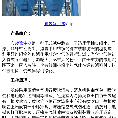
布袋除尘器
介绍
产品简介：
布袋除尘器
是一种干式滤尘装置。它适用于捕集细小、干
燥、非纤维性粉尘。滤袋采用纺织的滤布或非纺织的毡制成，
利用纤维织物的过滤作用对含尘气体进行过滤，当含尘气体进
入袋式除尘器后，颗粒大、比重大的粉尘，由于重力的作用沉
降下来，落入灰斗，含有较细小粉尘的气体在通过滤料时，粉
尘被阻留，使气体得到净化。
工作原理：
滤袋采用压缩空气进行喷吹清灰，清灰机构由气包、喷吹
管和电磁脉冲控制阀等组成。过滤室内每排滤袋出口顶部装配
有一根喷吹管，喷吹管下侧正对滤袋中心设有喷吹口，每根喷
吹管上均设有一个脉冲阀并与压缩空气气包相通。清灰时，电
磁阀打开脉冲阀，压缩空气经喷由清灰控制装置（差压或定
时、手动控制）按设定程序打开电磁脉冲喷吹，压缩气体以极