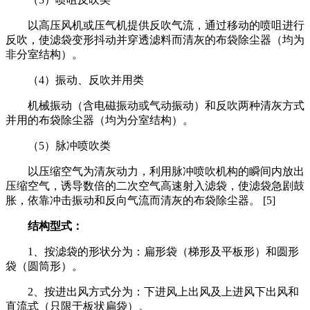
以高压风机或压气机提供反吹气流，通过移动的喷咀进行
反吹，使滤袋变形抖动并穿透滤料而清灰的布袋除尘器（均为
非分室结构）。
（4）振动、反吹并用类
机械振动（含电磁振动或气动振动）和反吹两种清灰方式
并用的布袋除尘器（均为分室结构）。
（5）脉冲喷吹类
以压缩空气为清灰动力，利用脉冲喷吹机构的瞬间内放出
压缩空气，诱导数倍的二次空气高速射入滤袋，使滤袋急剧鼓
胀，依靠冲击振动和反向气流而清灰的布袋除尘器。 [5]
结构型式：
1、按滤袋的形状分为：扁形袋（梯形及平板形）和圆形
袋（圆筒形）。
2、按进出风方式分为：下进风上出风及上进风下出风和
直流式（只限于板状扁袋）。