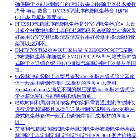
确保除尘器能达到较佳的运转效果 24袋除尘器技术参数
序号 项目 数量 1 DMC96型脉冲布袋除尘器台 1碳钢
Q325材质板材厚度3m。
PPC9610气箱脉冲布袋除尘器是分室型除尘器,它可以设
计多个分室增加除尘器的过滤面积,风速低除尘过滤效果
好采用分室交替喷吹清灰清灰效果好检修更换滤袋和骨
架可以达到不。
DMFY70S电磁脉冲阀厂家供应 ￥22000PPC967气箱脉
冲布袋除尘器 详细信息 FMQDPPCPPW型气箱式脉冲袋
式除尘器详细介绍 FMQDⅢ型气箱脉冲除尘器是从美国
富。
96袋脉冲布袋除尘器型号参数,dmc96脉冲袋式除尘器箱
体一般采用碳钢焊接而成,板材的厚度可以使用
3mm4mm5mm,以满足不同的耐压强度dmc96脉冲袋式除
尘器箱体密封性能特别好,结构简单。
喷吹时间和周期均可按客户的实际需要通过脉冲控制仪
进行设定和调整具体操作详见控制仪说明书 dmc96脉冲
袋式除尘器箱体一般采用碳钢焊接而成,板材的厚度可
以。
艾帛利气箱脉冲袋式除尘器脉冲除尘器布袋除尘器离线
脉冲除尘器定制定制 定制定制定制 PPC9610图片价格品