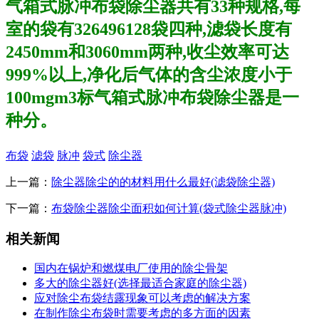
气箱式脉冲布袋除尘器共有33种规格,每
室的袋有326496128袋四种,滤袋长度有
2450mm和3060mm两种,收尘效率可达
999%以上,净化后气体的含尘浓度小于
100mgm3标气箱式脉冲布袋除尘器是一
种分。
布袋
滤袋
脉冲
袋式
除尘器
上一篇：
除尘器除尘的的材料用什么最好(滤袋除尘器)
下一篇：
布袋除尘器除尘面积如何计算(袋式除尘器脉冲)
相关新闻
国内在锅炉和燃煤电厂使用的除尘骨架
多大的除尘器好(选择最适合家庭的除尘器)
应对除尘布袋结露现象可以考虑的解决方案
在制作除尘布袋时需要考虑的多方面的因素