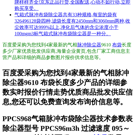
牌样样齐全!京东正品行货,全国配送,心动不如行动,立即
购买享受。
气箱式脉冲布袋除尘器共有33种规格,每室的袋有
326496128袋四种,滤袋长度有2450mm和3060mm两种,收
尘效率可达999%以上,净化后气体的含尘浓度小于
100mgm3标气箱式脉冲布袋除尘器是一种分。
百度爱采购为您找到4家最新的气相
脉冲
除尘器
9610
布袋
长度
多少厂家优质批发供应商,海量企业黄页,包含厂家工商信息主
营产品和详细的商品参数图片报价供求信息等。
百度爱采购为您找到4家最新的气相脉冲
除尘器9610 布袋长度多少产品的详细参
数实时报价行情走势优质商品批发供应信
息,您还可以免费查询发布询价信息等。
PPCS968气箱脉冲布袋除尘器技术参数表
除尘器型号 PPCS96m3h 过滤速度 095～