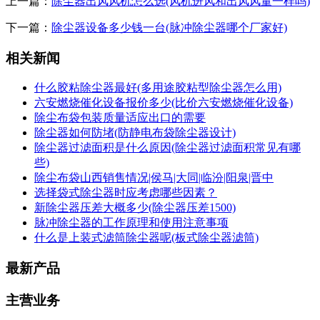
上一篇：
除尘器出风风机怎么选(风机进风和出风风量一样吗)
下一篇：
除尘器设备多少钱一台(脉冲除尘器哪个厂家好)
相关新闻
什么胶粘除尘器最好(多用途胶粘型除尘器怎么用)
六安燃烧催化设备报价多少(比价六安燃烧催化设备)
除尘布袋包装质量适应出口的需要
除尘器如何防堵(防静电布袋除尘器设计)
除尘器过滤面积是什么原因(除尘器过滤面积常见有哪
些)
除尘布袋山西销售情况|侯马|大同|临汾|阳泉|晋中
选择袋式除尘器时应考虑哪些因素？
新除尘器压差大概多少(除尘器压差1500)
脉冲除尘器的工作原理和使用注意事项
什么是上装式滤筒除尘器呢(板式除尘器滤筒)
最新产品
主营业务