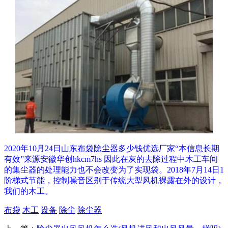
2020年10月24日山东
布袋除尘器
多少钱优选厂家“本信息长期
有效”来源安徽华创hkcm7hs 因此在灰的去除过程中木工车间
的集尘器的处理能力也不会改变为了实现袋。2018年7月14日1
阶梯式节能，控制噪音区别于传统大型风机裸露在外的设计，
我们的木工。
布袋
木工
设备
除尘
除尘器