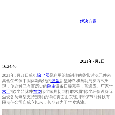
解决方案
2021年7月2日
16:24:46
2021年5月21日单机
除尘器
是利用织物制作的袋状过滤元件来
集含尘气体中固体颗粒物的
设备
新型滤料和自动清灰方式出
现，使这种已有百历史的
除尘
设备日臻完善，普遍应。厂家**
木工
*除尘器脉冲
布袋
除尘家具切割打磨木屑*除尘环保设备除
尘设备防爆型支持定制 的详细页面山东钰川环保节能科技有
限责任公司自成立以来，长期致力于**喷烤漆。