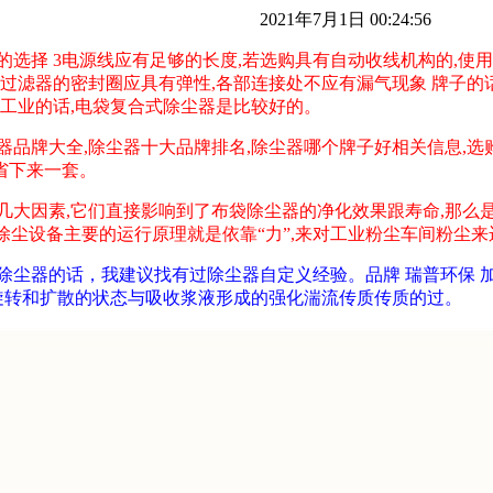
2021年7月1日 00:24:56
的选择 3电源线应有足够的长度,若选购具有自动收线机构的,使
,过滤器的密封圈应具有弹性,各部连接处不应有漏气现象 牌子的
于工业的话,电袋复合式除尘器是比较好的。
器品牌大全,除尘器十大品牌排名,除尘器哪个牌子好相关信息,
省下来一套。
几大因素,它们直接影响到了布袋除尘器的净化效果跟寿命,那么是
除尘设备主要的运行原理就是依靠“力”,来对工业粉尘车间粉尘来
的话，我建议找有过除尘器自定义经验。品牌 瑞普环保 加工定制
速旋转和扩散的状态与吸收浆液形成的强化湍流传质传质的过。