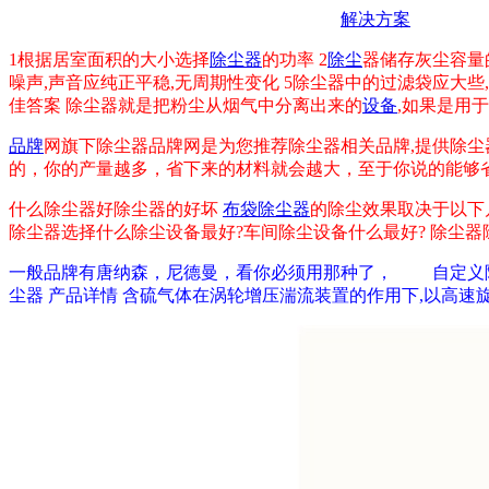
解决方案
1根据居室面积的大小选择
除尘器
的功率 2
除尘
器储存灰尘容量
噪声,声音应纯正平稳,无周期性变化 5除尘器中的过滤袋应大些
佳答案 除尘器就是把粉尘从烟气中分离出来的
设备
,如果是用
品牌
网旗下除尘器品牌网是为您推荐除尘器相关品牌,提供除尘
的，你的产量越多，省下来的材料就会越大，至于你说的能够
什么除尘器好除尘器的好坏
布袋除尘器
的除尘效果取决于以下
除尘器选择什么除尘设备最好?车间除尘设备什么最好? 除尘器
一般品牌有唐纳森，尼德曼，看你必须用那种了， 自定义除尘器
尘器 产品详情 含硫气体在涡轮增压湍流装置的作用下,以高