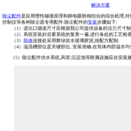
解决方案
除尘配件
是应用惯性碰撞原理和静电吸附相结合的综合机理,对
控制仪等各种除尘器专用配件.除尘配件的
安装
步骤如下:
（1）进出口烟道尺寸应根据我公司提供设备的法兰尺寸制
（2）系统安装好后要系统的复查一遍,进行各处的工艺检查
（3）
筒体
连接处采用辉绿岩水玻璃胶泥,按配方配制.
（4）溢流槽部位是关键部位, 安装准确.在筒体内部溢水均匀
（5）除尘配件供水系统,风管,沉淀池等附属设施应在安装