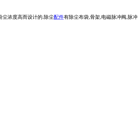
粉尘浓度高而设计的.除尘
配件
有除尘布袋,骨架,电磁脉冲阀,脉冲